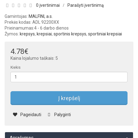
0 įvertinimai
Parašyti įvertinimą
/
Gamintojas:
MALFINI, a.s.
Prekės kodas: ADL 92200XX
Prieinamumas:
4 - 6 darbo dienos
Žymos:
krepsys
,
krepsiai
,
sportinis krepsys
,
sportiniai krepsiai
4.78€
Kaina lojalumo taškais: 5
Kiekis
Į krepšelį
Pageidauti
Palyginti
Aprašymas