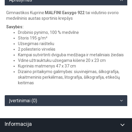
Gimnastikos Kuprinė
MALFINI
Easygo
922
tai vidutinio svorio
medvilninis austas sportinis krepšys
Savybės:
Drobinio pynimo, 100 % medvilnė
Storis 195 g/m²
Užsegimas raišteliu
2 poliesterio virvelės
Kampai sutvirtinti dviguba medžiaga ir metaliniais žiedais
Vdinė užtrauktuku užsegama kišenė 20 x 23 cm
Kuprinės matmenys 47 x 37 cm
Dizaino pritaikymo galimybės: siuvinėjimas, šilkografija,
skaitmeninis perkėlimas, litografija, šilkografija, etikečių
keitimas
Įvertinimai (0)
Informacija