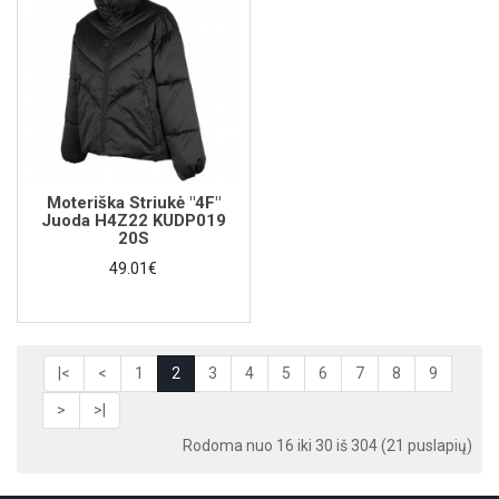
Moteriška Striukė "4F"
Juoda H4Z22 KUDP019
20S
49.01€
|<
<
1
2
3
4
5
6
7
8
9
>
>|
Rodoma nuo 16 iki 30 iš 304 (21 puslapių)