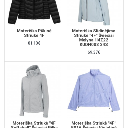
Moteriška Pūkinė
Moteriška Slidinėjimo
Striukė 4F
Striukė "4F" Šviesiai
Mėlyna H4Z22
81.10€
KUDN003 34S
69.37€
Moteriška Striukė "4F
Moteriška Striukė "4F"
Softshell" Šviesiai Pilka
F016 Šviesiai Violetinė