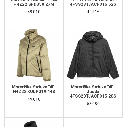
H4Z22 SFD350 27M
4FSS23TJACF016 52S
49.01€
42.81€
Moteriška Striukė "4F"
Moteriška Striukė "4F"
H4Z22 KUDP019 44S
Juoda
4FSS23TJACF015 20S
49.01€
58.08€