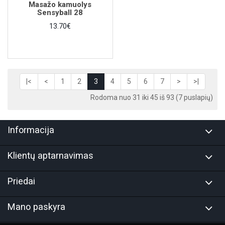
Masažo kamuolys
Sensyball 28
13.70€
|<
<
1
2
3
4
5
6
7
>
>|
Rodoma nuo 31 iki 45 iš 93 (7 puslapių)
Informacija
Klientų aptarnavimas
Priedai
Mano paskyra