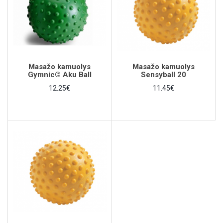
Masažo kamuolys
Masažo kamuolys
Gymnic© Aku Ball
Sensyball 20
12.25€
11.45€