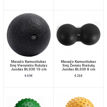
Masažo Kamuoliukas
Masažo Kamuoliukas
Smj Vienvietis Rutulys
Smj Žemės Riešutų
Juodas BL030 10 cm
Juodas BL030 8 cm
4.69€
4.26€