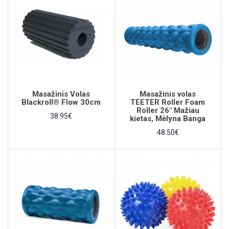
Masažinis Volas
Masažinis volas
Blackroll® Flow 30cm
TEETER Roller Foam
Roller 26" Mažiau
38.95€
kietas, Mėlyna Banga
48.50€