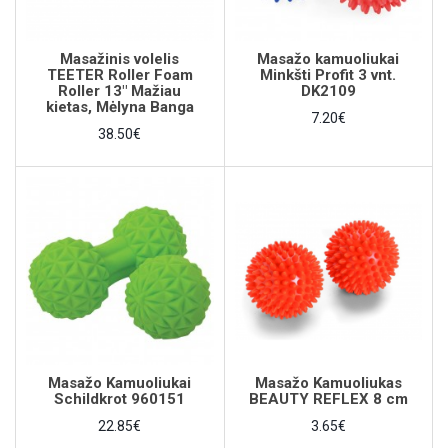
Masažinis volelis
Masažo kamuoliukai
TEETER Roller Foam
Minkšti Profit 3 vnt.
Roller 13" Mažiau
DK2109
kietas, Mėlyna Banga
7.20€
38.50€
Masažo Kamuoliukai
Masažo Kamuoliukas
Schildkrot 960151
BEAUTY REFLEX 8 cm
22.85€
3.65€