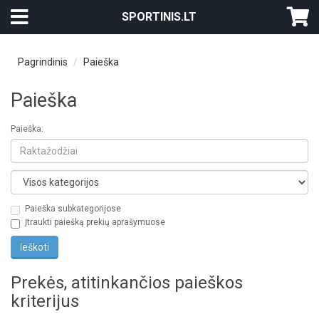
SPORTINIS.LT
Pagrindinis
Paieška
Paieška
Paieška:
Paieška subkategorijose
Įtraukti paiešką prekių aprašymuose
Prekės, atitinkančios paieškos
kriterijus