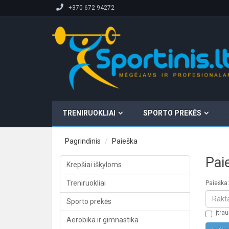
+370 672 94272
TRENIRUOKLIAI
SPORTO PREKĖS
Pagrindinis
Paieška
Pai
Krepšiai iškyloms
Treniruokliai
Paieška:
Sporto prekės
Įtra
Aerobika ir gimnastika