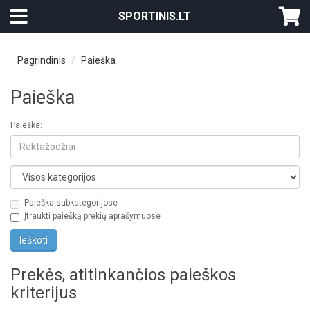
SPORTINIS.LT
Pagrindinis
Paieška
Paieška
Paieška:
Paieška subkategorijose
Įtraukti paiešką prekių aprašymuose
Prekės, atitinkančios paieškos
kriterijus