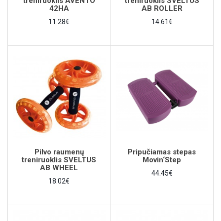
treniruoklis AVENTO
treniruoklis SVELTUS
42HA
AB ROLLER
11.28€
14.61€
Pilvo raumenų
Pripučiamas stepas
treniruoklis SVELTUS
Movin‘Step
AB WHEEL
44.45€
18.02€