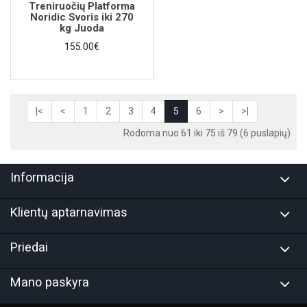
Treniruočių Platforma
Noridic Svoris iki 270
kg Juoda
155.00€
|<
<
1
2
3
4
5
6
>
>|
Rodoma nuo 61 iki 75 iš 79 (6 puslapių)
Informacija
Klientų aptarnavimas
Priedai
Mano paskyra