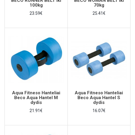
BECO RUNNER BELT iki
BECO WOMAN BELT iki
100kg
70kg
23.59€
25.41€
Aqua Fitneso Hanteliai
Aqua Fitneso Hanteliai
Beco Aqua Hantel M
Beco Aqua Hantel S
dydis
dydis
21.91€
16.07€