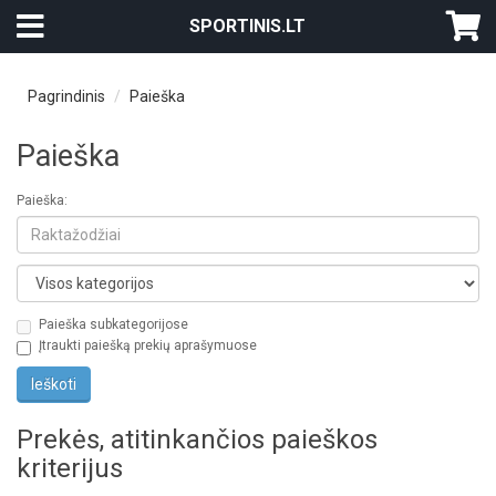
SPORTINIS.LT
Pagrindinis
Paieška
Paieška
Paieška:
Paieška subkategorijose
Įtraukti paiešką prekių aprašymuose
Prekės, atitinkančios paieškos
kriterijus