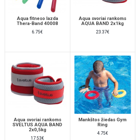
Aqua fitneso lazda
Aqua svoriai rankoms
Thera-Band 40008
AQUA BAND 2x1kg
6.75€
23.37€
Aqua svoriai rankoms
Mankštos žiedas Gym
SVELTUS AQUA BAND
Ring
2x0,5kg
4.75€
17.53€