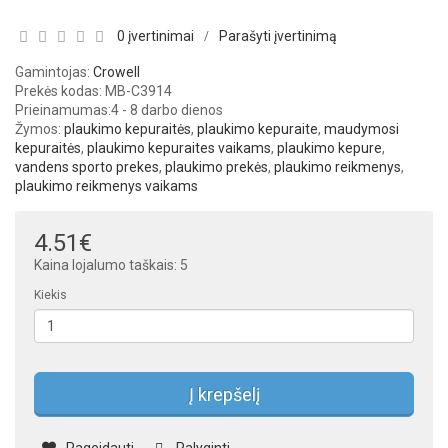
0 įvertinimai
Parašyti įvertinimą
/
Gamintojas:
Crowell
Prekės kodas: MB-C3914
Prieinamumas:
4 - 8 darbo dienos
Žymos:
plaukimo kepuraitės
,
plaukimo kepuraite
,
maudymosi
kepuraitės
,
plaukimo kepuraites vaikams
,
plaukimo kepure
,
vandens sporto prekes
,
plaukimo prekės
,
plaukimo reikmenys
,
plaukimo reikmenys vaikams
4.51€
Kaina lojalumo taškais: 5
Kiekis
Į krepšelį