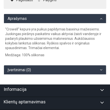
Pageidauti
Palyginti
Aprašymas
"Crowell" kepurė yra puikus papildymas baseinui mažiesiems.
Juokingas piešinys paskatins vaikus aktyviai žaisti vandenyje ir
padaryti plaukimo užsiėmimus malonesnius. Aukščiausios
kokybės lankstus silikonas. Ryškios spalvos ir originalus
spausdinimas. Trimačiai elementai.
Medžiaga: 100% silikonas
Įvertinimai (0)
Informacija
Klientų aptarnavimas