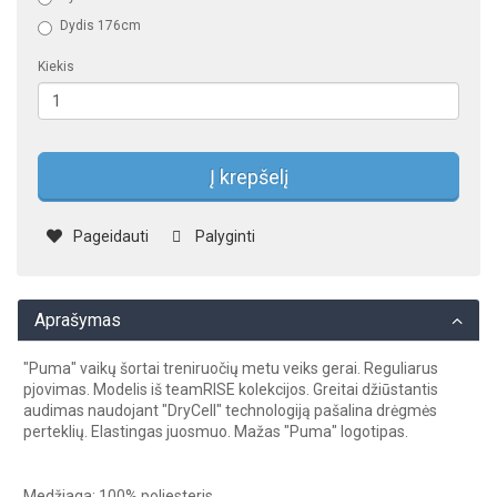
Dydis 176cm
Kiekis
Į krepšelį
Pageidauti
Palyginti
Aprašymas
"Puma" vaikų šortai treniruočių metu veiks gerai. Reguliarus
pjovimas. Modelis iš teamRISE kolekcijos. Greitai džiūstantis
audimas naudojant "DryCell" technologiją pašalina drėgmės
perteklių. Elastingas juosmuo. Mažas "Puma" logotipas.
Medžiaga: 100% poliesteris