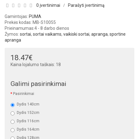
0 įvertinimai
Parašyti įvertinimą
/
Gamintojas:
PUMA
Prekės kodas: MB-S10055
Prieinamumas:
4 - 8 darbo dienos
Žymos:
sortai
,
sortai vaikams
,
vaikiski sortai
,
apranga
,
sportine
apranga
18.47€
Kaina lojalumo taškais: 18
Galimi pasirinkimai
Pasirinkimai
Dydis 140cm
Dydis 152cm
Dydis 116cm
Dydis 164cm
Dydis 128cm