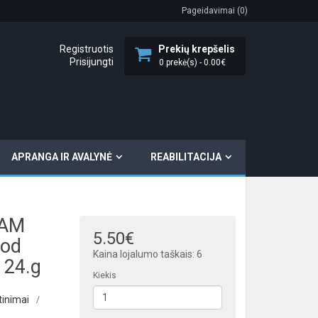
Pageidavimai (0)
Registruotis
Prekių krepšelis
Prisijungti
0 prekė(s) - 0.00€
APRANGA IR AVALYNĖ
REABILITACIJA
DAM
5.50€
od
Kaina lojalumo taškais: 6
 24.g
Kiekis
tinimai
/