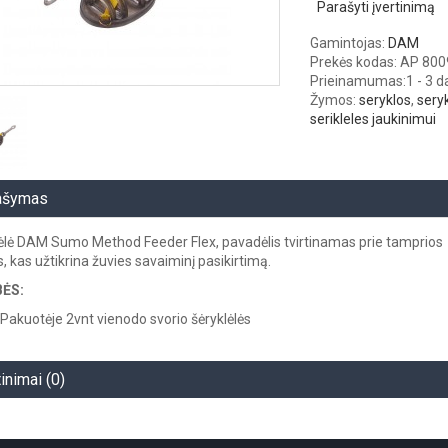
Parašyti įvertinimą
Gamintojas:
DAM
Prekės kodas: AP 80
Prieinamumas:
1 - 3 
Žymos:
seryklos
,
sery
serikleles jaukinimui
ašymas
ėlė DAM Sumo Method Feeder Flex, pavadėlis tvirtinamas prie tamprios
 kas užtikrina žuvies savaiminį pasikirtimą.
ĖS:
Pakuotėje 2vnt vienodo svorio šėryklėlės
tinimai (0)