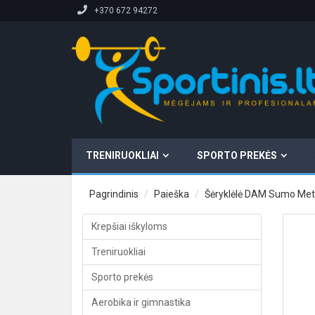
+370 672 94272
TRENIRUOKLIAI
SPORTO PREKĖS
Pagrindinis
Paieška
Šėryklėlė DAM Sumo Meth
Krepšiai iškyloms
Treniruokliai
Sporto prekės
Aerobika ir gimnastika