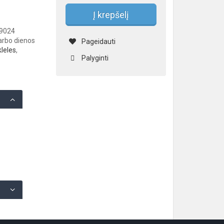
Į krepšelį
09024
darbo dienos
Pageidauti
kleles
,
Palyginti