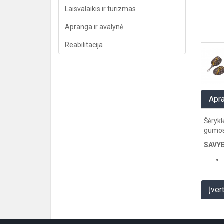
Laisvalaikis ir turizmas
Apranga ir avalynė
Reabilitacija
Apr
Šėrykl
gumos,
SAVYB
Įver