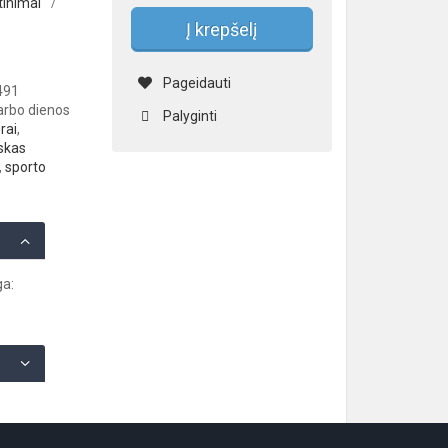
tinimai
/
Į krepšelį
Pageidauti
491
darbo dienos
Palyginti
rai
,
iskas
,
sporto
ga: