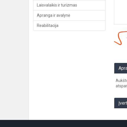
Laisvalaikis ir turizmas
Apranga ir avalynė
Reabilitacija
Apr
Aukšto
atspar
Įver