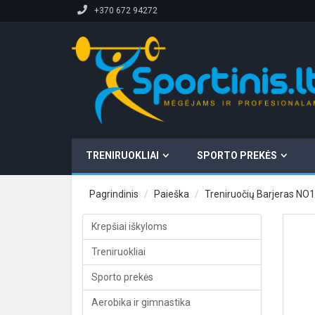
+370 672 94272
TRENIRUOKLIAI
SPORTO PREKĖS
Pagrindinis
Paieška
Treniruočių Barjeras N
Krepšiai iškyloms
Treniruokliai
Sporto prekės
Aerobika ir gimnastika