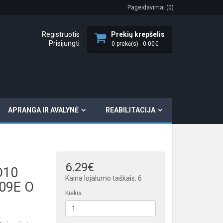
Pageidavimai (0)
Registruotis
Prekių krepšelis
Prisijungti
0 prekė(s) - 0.00€
APRANGA IR AVALYNĖ
REABILITACIJA
6.29€
O10
Kaina lojalumo taškais: 6
09E O
Kiekis