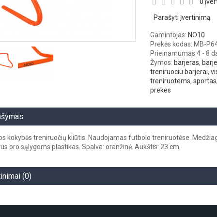
0 įver
Parašyti įvertinimą
Gamintojas:
NO10
Prekės kodas: MB-P6
Prieinamumas:
4 - 8 
Žymos:
barjeras
,
barje
treniruociu barjerai
,
v
treniruotems
,
sportas
prekes
ašymas
s kokybės treniruočių kliūtis. Naudojamas futbolo treniruotėse. Medžia
us oro sąlygoms plastikas. Spalva: oranžinė. Aukštis: 23 cm.
tinimai (0)