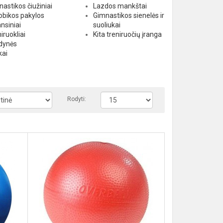
astikos čiužiniai
Lazdos mankštai
obikos pakylos
Gimnastikos sienelės ir
nsiniai
suoliukai
iruokliai
Kita treniruočių įranga
dynės
kai
Rodyti: