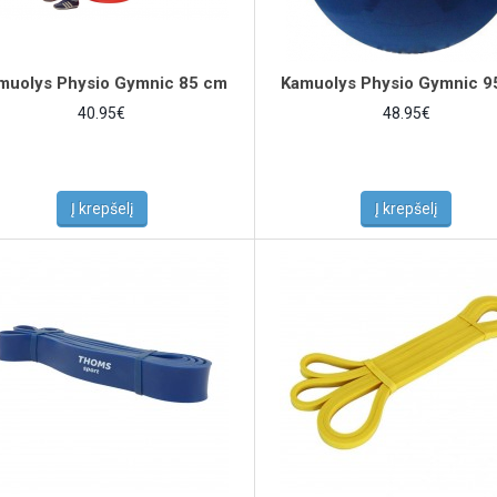
muolys Physio Gymnic 85 cm
Kamuolys Physio Gymnic 9
40.95€
48.95€
Į krepšelį
Į krepšelį