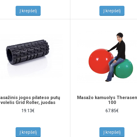
Į krepšelį
Į krepšelį
asažinis jogos pilateso putų
Masažo kamuolys Therasen
volelis Grid Roller, juodas
100
19.13€
67.85€
Į krepšelį
Į krepšelį