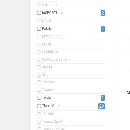
Gymstick
inSPORTLine
2
NO10
Palziv
1
PEZZI (Italija)
PROfit
Schildkrot
Schreuderssport
SISSEL
Smj
sveltus
Tatami
M
Teida
1
Thera-Band
28
THOMS
Tomaz Sport
Tonkey (Italija)