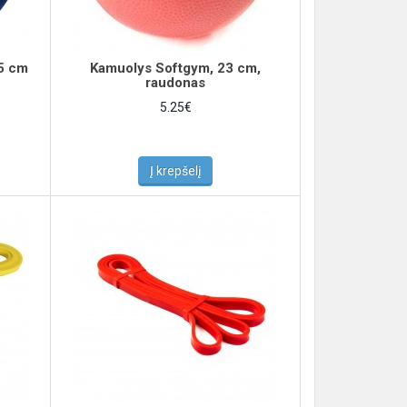
5 cm
Kamuolys Softgym, 23 cm,
raudonas
5.25€
Į krepšelį