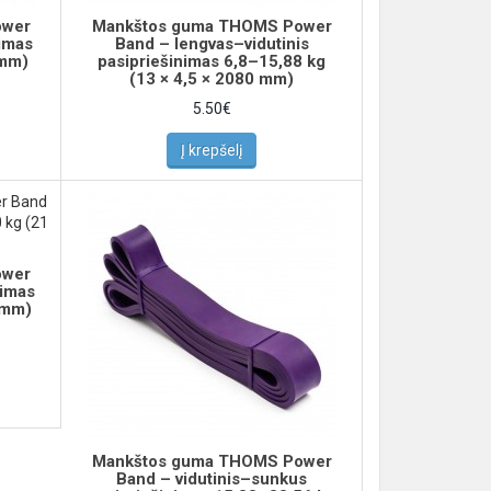
ower
Mankštos guma THOMS Power
nimas
Band – lengvas–vidutinis
 mm)
pasipriešinimas 6,8–15,88 kg
(13 × 4,5 × 2080 mm)
5.50€
Į krepšelį
ower
nimas
 mm)
Mankštos guma THOMS Power
Band – vidutinis–sunkus