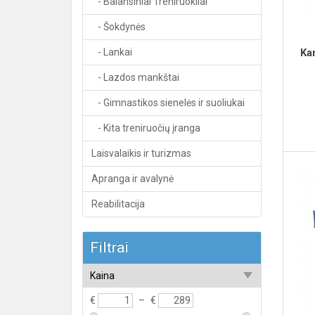
- Balansiniai Treniruokliai
- Šokdynės
- Lankai
Ka
- Lazdos mankštai
- Gimnastikos sienelės ir suoliukai
- Kita treniruočių įranga
Laisvalaikis ir turizmas
Apranga ir avalynė
Reabilitacija
Filtrai
Kaina
€
–
€