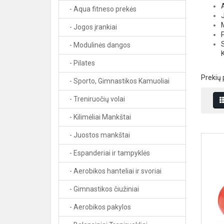
- Aqua fitneso prekės
- Jogos įrankiai
- Modulinės dangos
- Pilates
Prekių 
- Sporto, Gimnastikos Kamuoliai
- Treniruočių volai
- Kilimėliai Mankštai
- Juostos mankštai
- Espanderiai ir tampyklės
- Aerobikos hanteliai ir svoriai
- Gimnastikos čiužiniai
- Aerobikos pakylos