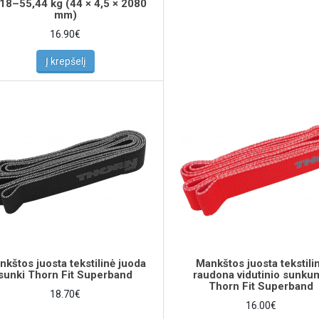
18–55,44 kg (44 × 4,5 × 2080
mm)
16.90€
Į krepšelį
nkštos juosta tekstilinė juoda
Mankštos juosta tekstili
sunki Thorn Fit Superband
raudona vidutinio sunku
Thorn Fit Superband
18.70€
16.00€