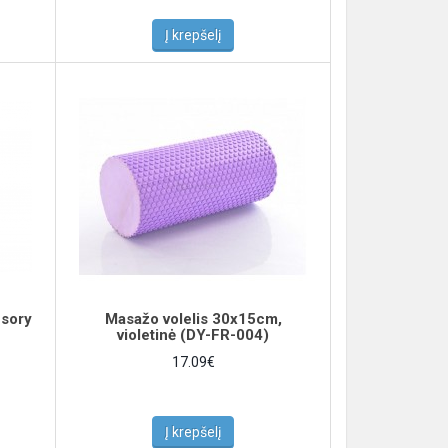
Į krepšelį
sory
Masažo volelis 30x15cm,
violetinė (DY-FR-004)
17.09€
Į krepšelį