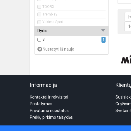
TOORX
Tremblay
|
Yakima Sport
1
Dydis
S
1
Informacija
Klient
Kontaktai ir rekvizitai
Susisiek
Pristatymas
Grąžini
Privatumo nuostatos
Svetain
Prekių pirkimo taisyklės