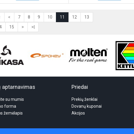
<
<
7
8
9
10
11
12
13
4
15
>
>|
ų aptarnavimas
Priedai
ite su mumis
Prekių ženklai
mo forma
Dovanų kuponai
ės žemėlapis
Akcijos