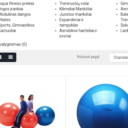
Aqua fitneso prekės
Treniruočių volai
Gimn
Jogos įrankiai
Kilimėliai Mankštai
Aer
Modulinės dangos
Juostos mankštai
Bala
Pilates
Espanderiai ir
Tren
Sporto, Gimnastikos
tampyklės
Šok
Kamuoliai
Aerobikos hanteliai ir
Lan
svoriai
palyginimas (0)
Rūšiuoti pagal: