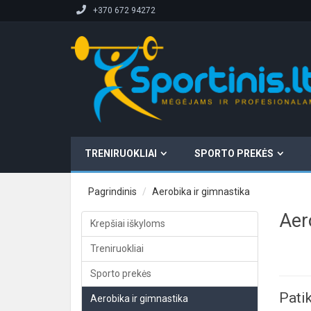
+370 672 94272
TRENIRUOKLIAI
SPORTO PREKĖS
Pagrindinis
Aerobika ir gimnastika
Aer
Krepšiai iškyloms
Treniruokliai
Sporto prekės
Patik
Aerobika ir gimnastika