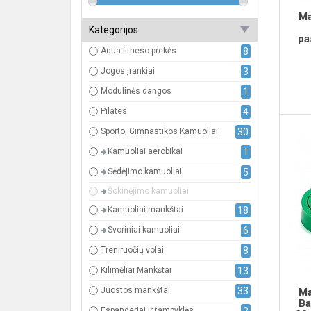
Ma
Kategorijos
pa
Aqua fitneso prekės
8
Jogos įrankiai
3
Modulinės dangos
1
Pilates
4
Sporto, Gimnastikos Kamuoliai
30
Kamuoliai aerobikai
1
Sėdėjimo kamuoliai
5
Šokinėjimo kamuoliai
Kamuoliai mankštai
18
Svoriniai kamuoliai
6
Treniruočių volai
8
Kilimėliai Mankštai
13
Juostos mankštai
33
Ma
Ba
Espanderiai ir tampyklės