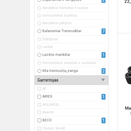
2
22,
Aerobikos hanteliai ir svoriai
Gimnastikos čiužiniai
Aerobikos pakylos
Balansiniai Treniruokliai
7
Šokdynės
Lankai
Lazdos mankštai
1
Gimnastikos sienelės ir suoliukai
Kita treniruočių įranga
2
Gamintojas
4F
AIREX
1
AQUAFEEL
Ma
Avento
BECO
1
Classic World