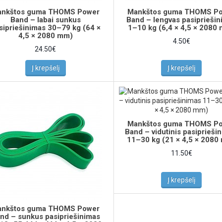
nkštos guma THOMS Power
Mankštos guma THOMS P
Band – labai sunkus
Band – lengvas pasiprieši
sipriešinimas 30–79 kg (64 ×
1–10 kg (6,4 × 4,5 × 2080
4,5 × 2080 mm)
4.50€
24.50€
Į krepšelį
Į krepšelį
Mankštos guma THOMS P
Band – vidutinis pasiprieši
11–30 kg (21 × 4,5 × 2080
11.50€
Į krepšelį
nkštos guma THOMS Power
nd – sunkus pasipriešinimas