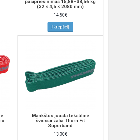
pasipriešinimas 15,88–38,56 kg
(32 × 4,5 × 2080 mm)
14.50€
Į krepšelį
nė
Mankštos juosta tekstilinė
mo
šviesiai žalia Thorn Fit
Superband
13.00€