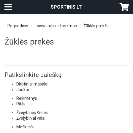
SPORTINIS.LT
Pagrindinis
Laisvalaikis ir turizmas
Žūklės prekės
Žūklės prekės
Patikslinkite paiešką
Dirbtiniai masalai
Jaukai
Reikmenys
Ritės
Žvejybinės Kėdės
Žvejybiniai valai
Meškerės