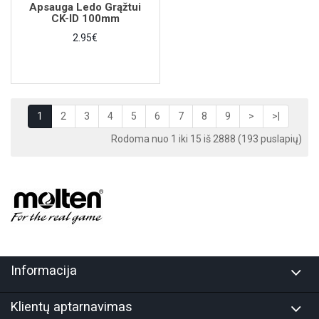
Apsauga Ledo Grąžtui
CK-ID 100mm
2.95€
1
2
3
4
5
6
7
8
9
>
>|
Rodoma nuo 1 iki 15 iš 2888 (193 puslapių)
Informacija
Klientų aptarnavimas