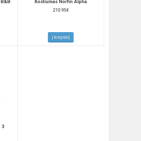
o B&B
Kostiumas Norfin Alpha
210.95€
Į krepšelį
 3