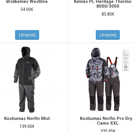
Bridkelnės Westline
Kelnės PL Heritage Therm
8000/3000
54.00€
85.80€
Į krepšelį
Į krepšelį
Kostiumas Norfin Mist
Kostiumas Norfin Pro Dry
Camo XXL
139.00€
335.95€