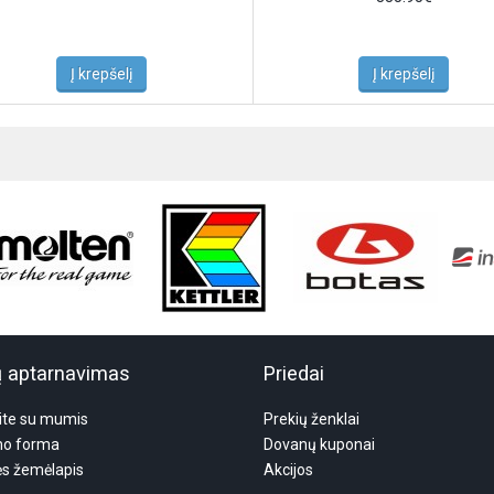
Į krepšelį
Į krepšelį
ų aptarnavimas
Priedai
ite su mumis
Prekių ženklai
mo forma
Dovanų kuponai
ės žemėlapis
Akcijos