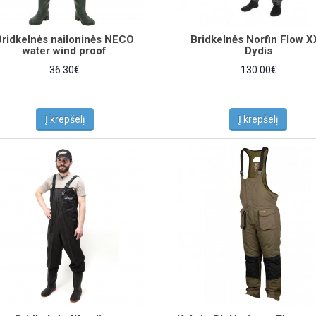
Bridkelnės nailoninės NECO
Bridkelnės Norfin Flow 
water wind proof
Dydis
36.30€
130.00€
Į krepšelį
Į krepšelį