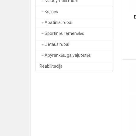
- Maudymosi rūbai
- Kojinės
- Apatiniai rūbai
- Sportinės liemenėlės
- Lietaus rūbai
- Apyrankės, galvajuostės
Reabilitacija