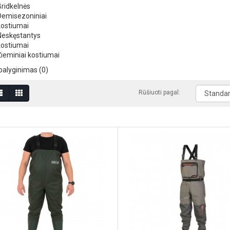
Bridkelnės
Demisezoniniai
kostiumai
Neskęstantys
kostiumai
Žieminiai kostiumai
palyginimas (0)
Rūšiuoti pagal: