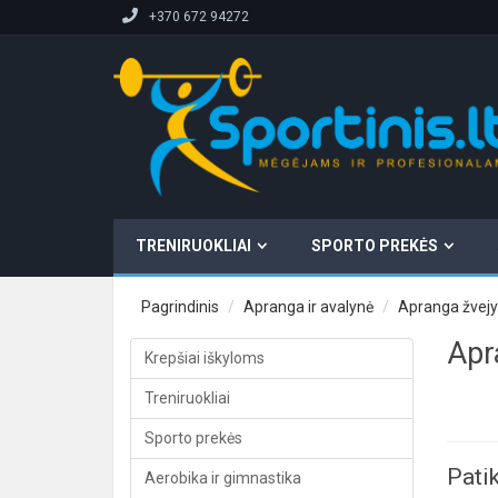
+370 672 94272
TRENIRUOKLIAI
SPORTO PREKĖS
Pagrindinis
Apranga ir avalynė
Apranga žvejy
Apr
Krepšiai iškyloms
Treniruokliai
Sporto prekės
Patik
Aerobika ir gimnastika