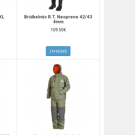
XXL
Bridkelnės R.T. Neoprene 42/43
4mm
109.50€
Į krepšelį