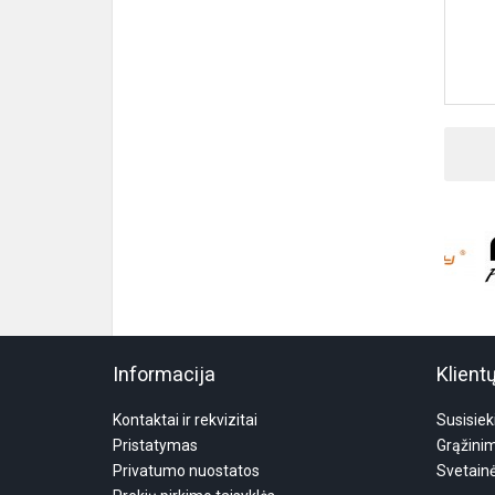
Informacija
Klient
Kontaktai ir rekvizitai
Susisiek
Pristatymas
Grąžini
Privatumo nuostatos
Svetain