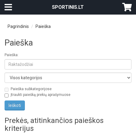
SPORTINIS.LT
Pagrindinis
Paieška
Paieška
Paieška:
Paieška subkategorijose
Įtraukti paiešką prekių aprašymuose
Prekės, atitinkančios paieškos
kriterijus