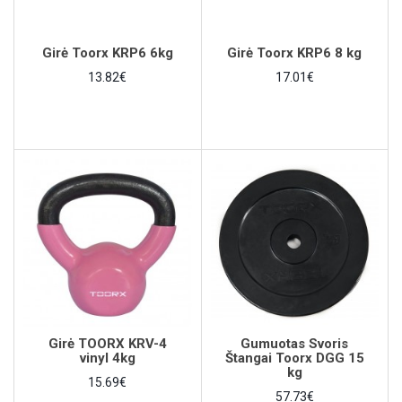
Girė Toorx KRP6 6kg
Girė Toorx KRP6 8 kg
13.82€
17.01€
Girė TOORX KRV-4
Gumuotas Svoris
vinyl 4kg
Štangai Toorx DGG 15
kg
15.69€
57.73€