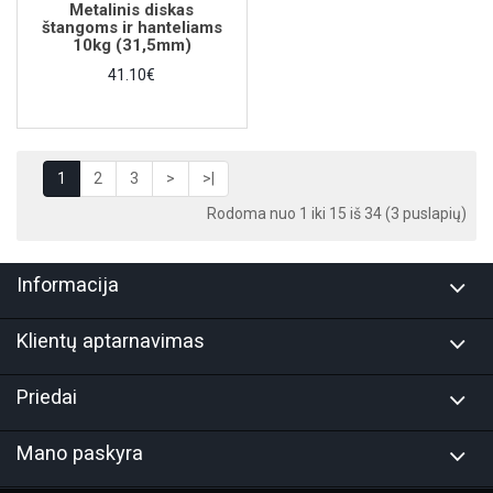
Metalinis diskas
štangoms ir hanteliams
10kg (31,5mm)
41.10€
1
2
3
>
>|
Rodoma nuo 1 iki 15 iš 34 (3 puslapių)
Informacija
Klientų aptarnavimas
Priedai
Mano paskyra