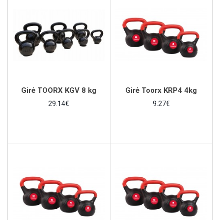
Girė TOORX KGV 8 kg
Girė Toorx KRP4 4kg
29.14€
9.27€