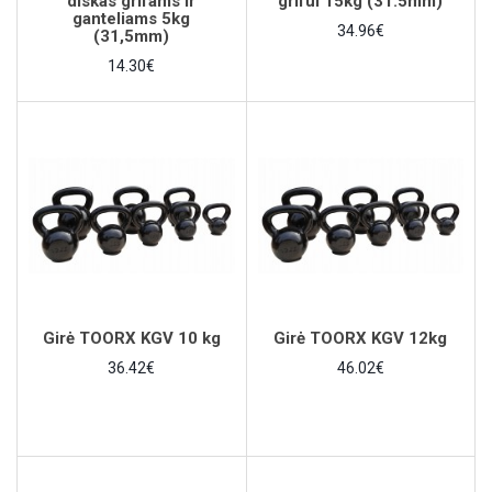
diskas grifams Ir
grifui 15kg (31.5mm)
ganteliams 5kg
34.96€
(31,5mm)
14.30€
Girė TOORX KGV 10 kg
Girė TOORX KGV 12kg
36.42€
46.02€