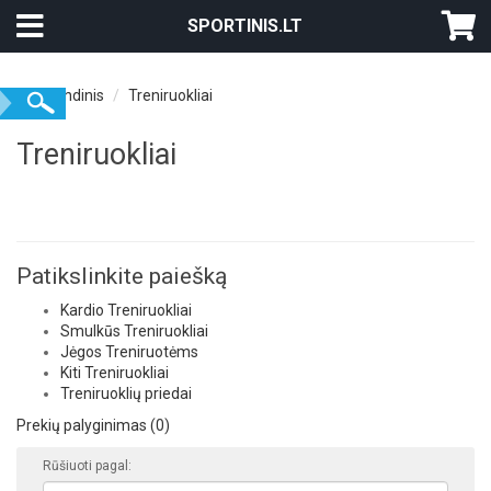
SPORTINIS.LT
Pagrindinis
Treniruokliai
Treniruokliai
Patikslinkite paiešką
Kardio Treniruokliai
Smulkūs Treniruokliai
Jėgos Treniruotėms
Kiti Treniruokliai
Treniruoklių priedai
Prekių palyginimas (0)
Rūšiuoti pagal: