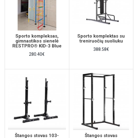
Sporto kompleksas,
Sporto komplektas su
gimnastikos sienelė
treniruočių suoliuku
RESTPRO® KID-3 Blue
388.58€
280.40€
Štangos stovas 103-
Štangos stovas