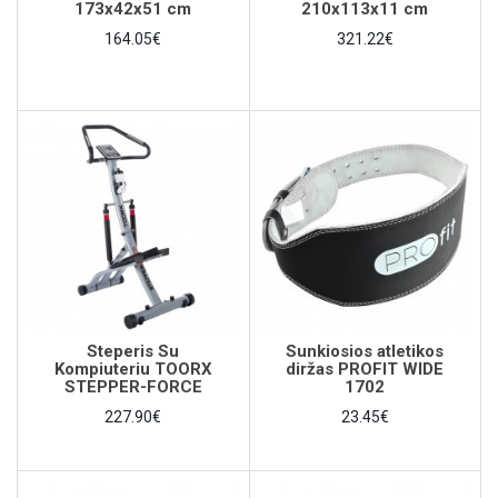
173x42x51 cm
210x113x11 cm
164.05€
321.22€
Steperis Su
Sunkiosios atletikos
Kompiuteriu TOORX
diržas PROFIT WIDE
STEPPER-FORCE
1702
227.90€
23.45€