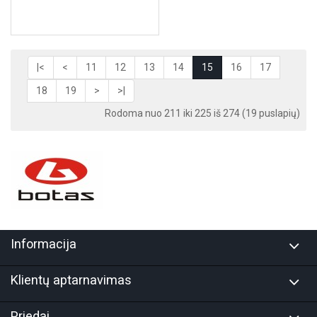
|<
<
11
12
13
14
15
16
17
18
19
>
>|
Rodoma nuo 211 iki 225 iš 274 (19 puslapių)
Informacija
Klientų aptarnavimas
Priedai