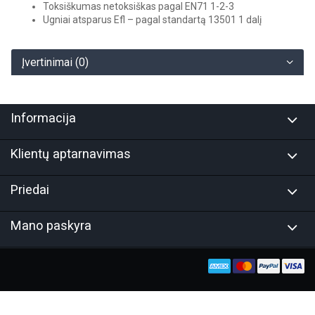
Toksiškumas netoksiškas pagal EN71 1-2-3
Ugniai atsparus Efl – pagal standartą 13501 1 dalį
Įvertinimai (0)
Informacija
Klientų aptarnavimas
Priedai
Mano paskyra