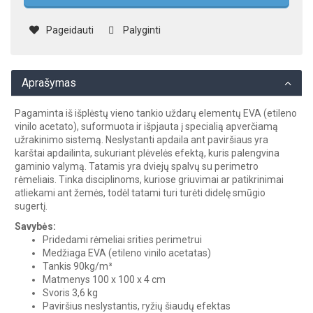
Pageidauti
Palyginti
Aprašymas
Pagaminta iš išplėstų vieno tankio uždarų elementų EVA (etileno
vinilo acetato), suformuota ir išpjauta į specialią apverčiamą
užrakinimo sistemą. Neslystanti apdaila ant paviršiaus yra
karštai apdailinta, sukuriant plėvelės efektą, kuris palengvina
gaminio valymą. Tatamis yra dviejų spalvų su perimetro
rėmeliais. Tinka disciplinoms, kuriose griuvimai ar patikrinimai
atliekami ant žemės, todėl tatami turi turėti didelę smūgio
sugertį.
Savybės:
Pridedami rėmeliai srities perimetrui
Medžiaga EVA (etileno vinilo acetatas)
Tankis 90kg/m³
Matmenys 100 x 100 x 4 cm
Svoris 3,6 kg
Paviršius neslystantis, ryžių šiaudų efektas