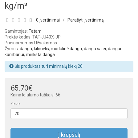
kg/m³
0 įvertinimai
Parašyti įvertinimą
/
Gamintojas:
Tatami
Prekės kodas: TAT-JJ40X-JP
Prieinamumas:
Užsakomos
Žymos:
danga
,
kilimėlis
,
modulinė danga
,
danga salei
,
dangai
kambariui
,
minksta danga
Šis produktas turi minimalų kiekį 20
65.70€
Kaina lojalumo taškais: 66
Kiekis
Į krepšelį