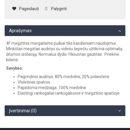
Pageidauti
Palyginti
Aprašymas
4F megztinis mergaitėms puikiai tiks kasdieniam naudojimui.
Minkštas megztas audinys su vidiniu šepečiu užtikrina optimalią
šilumos izoliaciją. Normalus dydis. Fiksuotas gaubtas. Priekinė
kišenė.
Savybės:
Pagrindinis audinys: 80% medvilnė, 20% poliesteris
VIoletinės spalvos
Papildoma medžiaga: 100% medvilnė
Elastingi rankogaliai rankogaliuose ir megztinio apačioje.
Įvertinimai (0)