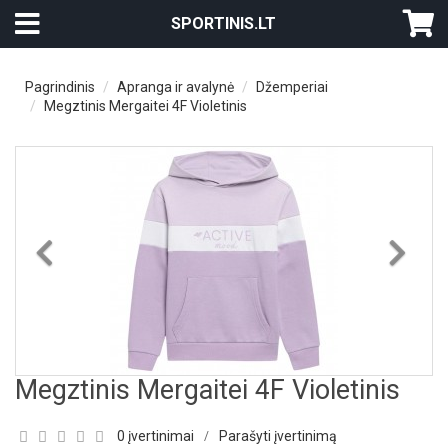
SPORTINIS.LT
Pagrindinis
Apranga ir avalynė
Džemperiai
Megztinis Mergaitei 4F Violetinis
Previous
Nex
Megztinis Mergaitei 4F Violetinis
0 įvertinimai
Parašyti įvertinimą
/