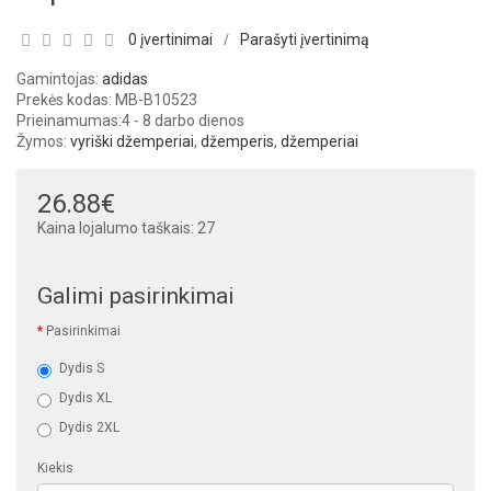
0 įvertinimai
Parašyti įvertinimą
/
Gamintojas:
adidas
Prekės kodas: MB-B10523
Prieinamumas:
4 - 8 darbo dienos
Žymos:
vyriški džemperiai
,
džemperis
,
džemperiai
26.88€
Kaina lojalumo taškais: 27
Galimi pasirinkimai
Pasirinkimai
Dydis S
Dydis XL
Dydis 2XL
Kiekis