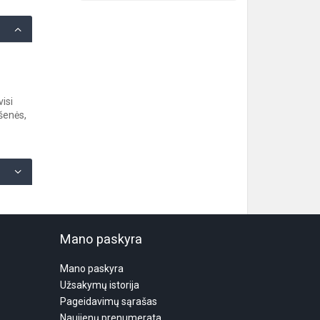
isi
šenės,
Mano paskyra
Mano paskyra
Užsakymų istorija
Pageidavimų sąrašas
Naujienų prenumerata