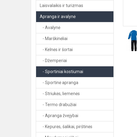
Laisvalaikis ir turizmas
Apranga ir avalynė
- Avalynė
- Marškinėliai
- Kelnės ir šortai
- Džemperiai
- Sportiniai kostiumai
- Sportinė apranga
- Striukės, liemenės
- Termo drabužiai
- Apranga žvejybai
- Kepurės, šalikai, pirštinės