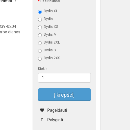
tinimai
/
Pasirinkimai
Dydis XL
Dydis L
339-0204
Dydis XS
darbo dienos
Dydis M
Dydis 2XL
Dydis S
Dydis 2XS
Kiekis
Į krepšelį
Pageidauti
Palyginti