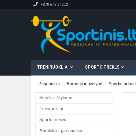
+370 672 94272
TRENIRUOKLIAI
SPORTO PREKĖS
Pagrindinis
Apranga ir avalynė
Sportiniai kos
Krepšiai iškyloms
Treniruokliai
Sporto prekės
Aerobika ir gimnastika