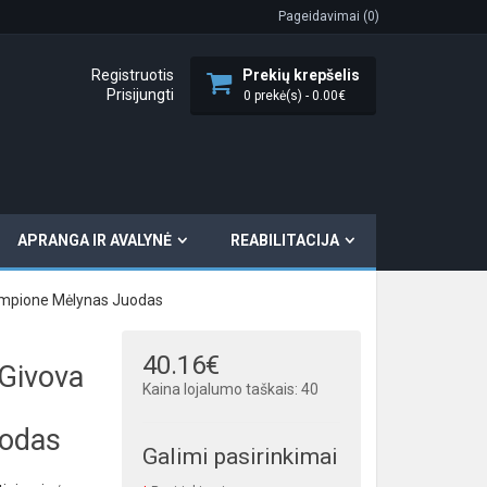
Pageidavimai (0)
Registruotis
Prekių krepšelis
Prisijungti
0 prekė(s) - 0.00€
APRANGA IR AVALYNĖ
REABILITACIJA
ampione Mėlynas Juodas
40.16€
Givova
Kaina lojalumo taškais: 40
uodas
Galimi pasirinkimai