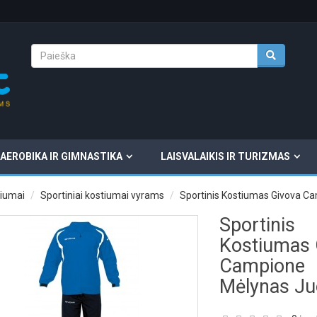
AEROBIKA IR GIMNASTIKA
LAISVALAIKIS IR TURIZMAS
tiumai
Sportiniai kostiumai vyrams
Sportinis Kostiumas Givova C
Sportinis
Kostiumas 
Campione
Mėlynas J