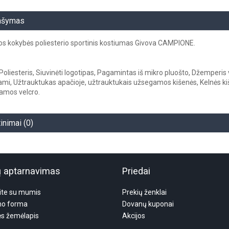
ašymas
s kokybės poliesterio sportinis kostiumas Givova CAMPIONE.
oliesteris, Siuvinėti logotipas, Pagamintas iš mikro pluošto, Džemperis v
mi, Užtrauktukas apačioje, užtrauktukais užsegamos kišenės, Kelnės ki
amos velcro.
tinimai (0)
ų aptarnavimas
Priedai
ite su mumis
Prekių ženklai
mo forma
Dovanų kuponai
ės žemėlapis
Akcijos