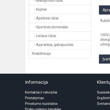
- Maudymosi rūbai
- Kojinės
Apr
- Apatiniai rūbai
Aukšto
- Sportinės liemenėlės
100% P
- Lietaus rūbai
atsega
užseg
- Apyrankės, galvajuostės
Reabilitacija
Įver
Informacija
Klient
Kontaktai ir rekvizitai
Susisiek
Pristatymas
Grąžini
Privatumo nuostatos
Svetain
Prekių pirkimo taisyklės