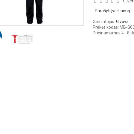
0 įver
Parašyti įvertinimą
Gamintojas:
Givova
Prekės kodas: MB-G0
Prieinamumas:
4 - 8 