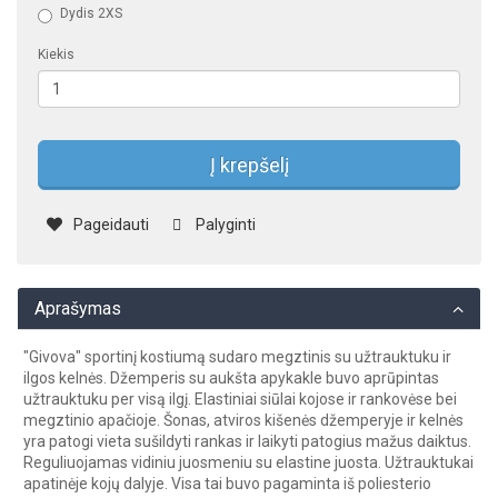
Dydis 2XS
Kiekis
Į krepšelį
Pageidauti
Palyginti
Aprašymas
"Givova" sportinį kostiumą sudaro megztinis su užtrauktuku ir
ilgos kelnės. Džemperis su aukšta apykakle buvo aprūpintas
užtrauktuku per visą ilgį. Elastiniai siūlai kojose ir rankovėse bei
megztinio apačioje. Šonas, atviros kišenės džemperyje ir kelnės
yra patogi vieta sušildyti rankas ir laikyti patogius mažus daiktus.
Reguliuojamas vidiniu juosmeniu su elastine juosta. Užtrauktukai
apatinėje kojų dalyje. Visa tai buvo pagaminta iš poliesterio