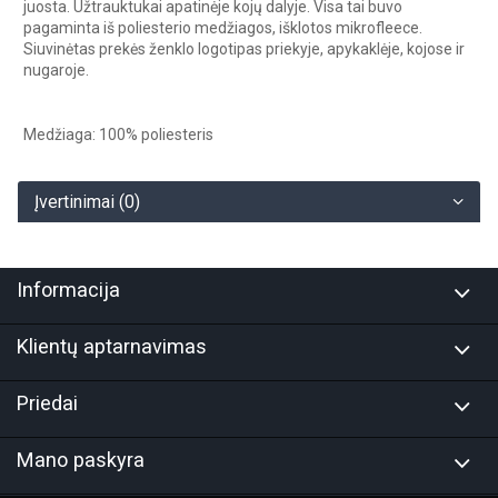
juosta. Užtrauktukai apatinėje kojų dalyje. Visa tai buvo
pagaminta iš poliesterio medžiagos, išklotos mikrofleece.
Siuvinėtas prekės ženklo logotipas priekyje, apykaklėje, kojose ir
nugaroje.
Medžiaga: 100% poliesteris
Įvertinimai (0)
Informacija
Klientų aptarnavimas
Priedai
Mano paskyra