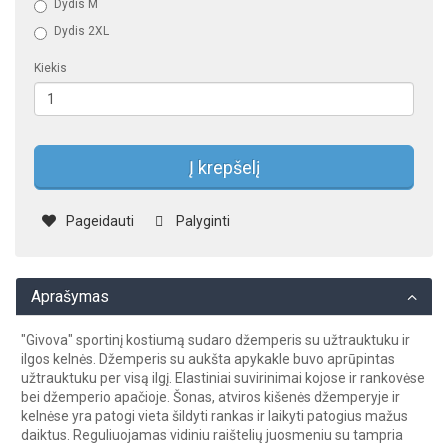
Dydis M
Dydis 2XL
Kiekis
Į krepšelį
Pageidauti
Palyginti
Aprašymas
"Givova" sportinį kostiumą sudaro džemperis su užtrauktuku ir
ilgos kelnės. Džemperis su aukšta apykakle buvo aprūpintas
užtrauktuku per visą ilgį. Elastiniai suvirinimai kojose ir rankovėse
bei džemperio apačioje. Šonas, atviros kišenės džemperyje ir
kelnėse yra patogi vieta šildyti rankas ir laikyti patogius mažus
daiktus. Reguliuojamas vidiniu raištelių juosmeniu su tampria