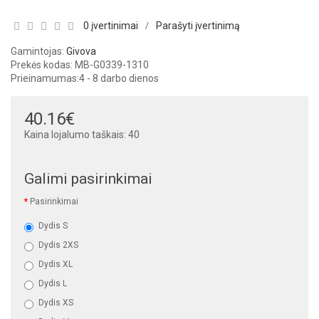
0 įvertinimai
Parašyti įvertinimą
/
Gamintojas:
Givova
Prekės kodas: MB-G0339-1310
Prieinamumas:
4 - 8 darbo dienos
40.16€
Kaina lojalumo taškais: 40
Galimi pasirinkimai
Pasirinkimai
Dydis S
Dydis 2XS
Dydis XL
Dydis L
Dydis XS