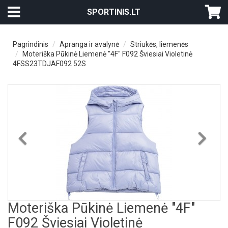
SPORTINIS.LT
Pagrindinis
Apranga ir avalynė
Striukės, liemenės
Moteriška Pūkinė Liemenė "4F" F092 Šviesiai Violetinė
4FSS23TDJAF092 52S
Previous
Nex
Moteriška Pūkinė Liemenė "4F"
F092 Šviesiai Violetinė