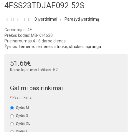
4FSS23TDJAF092 52S
0 įvertinimai
Parašyti įvertinimą
/
Gamintojas:
4F
Prekės kodas: MB-K14630
Prieinamumas:
4 - 8 darbo dienos
Žymos:
liemene
,
liemenes
,
striuke
,
striukes
,
apranga
51.66€
Kaina lojalumo taškais: 52
Galimi pasirinkimai
Pasirinkimai
Dydis M
Dydis S
Dydis XL
Dydis L