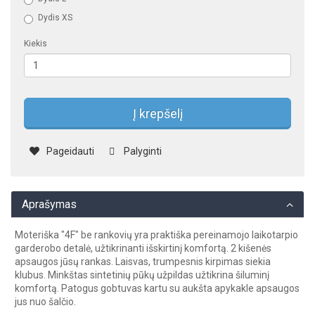
Dydis XS
Kiekis
Į krepšelį
Pageidauti
Palyginti
Aprašymas
Moteriška "4F" be rankovių yra praktiška pereinamojo laikotarpio
garderobo detalė, užtikrinanti išskirtinį komfortą. 2 kišenės
apsaugos jūsų rankas. Laisvas, trumpesnis kirpimas siekia
klubus. Minkštas sintetinių pūkų užpildas užtikrina šiluminį
komfortą. Patogus gobtuvas kartu su aukšta apykakle apsaugos
jus nuo šalčio.