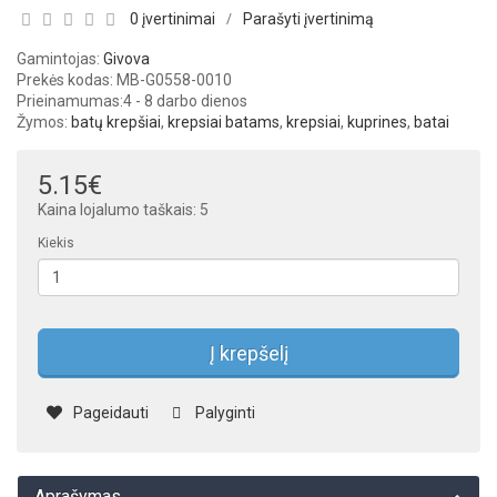
0 įvertinimai
Parašyti įvertinimą
/
Gamintojas:
Givova
Prekės kodas: MB-G0558-0010
Prieinamumas:
4 - 8 darbo dienos
Žymos:
batų krepšiai
,
krepsiai batams
,
krepsiai
,
kuprines
,
batai
5.15€
Kaina lojalumo taškais: 5
Kiekis
Į krepšelį
Pageidauti
Palyginti
Aprašymas