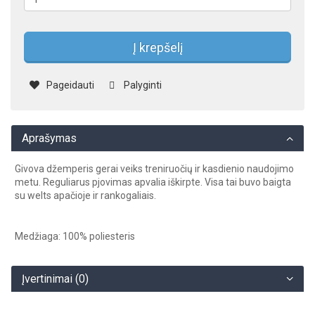
Į krepšelį
Pageidauti
Palyginti
Aprašymas
Givova džemperis gerai veiks treniruočių ir kasdienio naudojimo
metu. Reguliarus pjovimas apvalia iškirpte. Visa tai buvo baigta
su welts apačioje ir rankogaliais.
Medžiaga: 100% poliesteris
Įvertinimai (0)