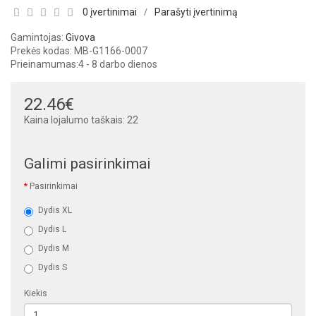
0 įvertinimai
Parašyti įvertinimą
/
Gamintojas:
Givova
Prekės kodas: MB-G1166-0007
Prieinamumas:
4 - 8 darbo dienos
22.46€
Kaina lojalumo taškais: 22
Galimi pasirinkimai
Pasirinkimai
Dydis XL
Dydis L
Dydis M
Dydis S
Kiekis