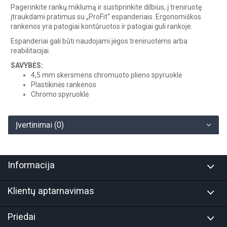
Pagerinkite rankų miklumą ir sustiprinkite dilbius, į treniruotę
įtraukdami pratimus su „ProFit“ espanderiais. Ergonomiškos
rankenos yra patogiai kontūruotos ir patogiai guli rankoje.
Espanderiai gali būti naudojami jėgos treniruotėms arba
reabilitacijai.
SAVYBĖS:
4,5 mm skersmens chromuoto plieno spyruoklė
Plastikinės rankenos
Chromo spyruoklė
Įvertinimai (0)
Informacija
Klientų aptarnavimas
Priedai