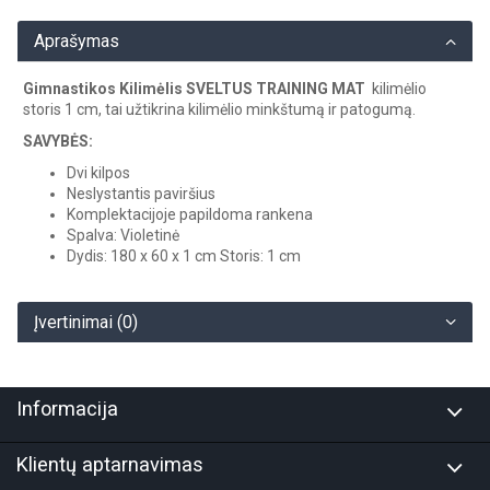
Aprašymas
Gimnastikos Kilimėlis SVELTUS TRAINING MAT
kilimėlio
storis 1 cm, tai užtikrina kilimėlio minkštumą ir patogumą.
SAVYBĖS:
Dvi kilpos
Neslystantis paviršius
Komplektacijoje papildoma rankena
Spalva: Violetinė
Dydis: 180 x 60 x 1 cm Storis: 1 cm
Įvertinimai (0)
Informacija
Klientų aptarnavimas