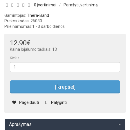
0 įvertinimai
Parašyti įvertinimą
/
Gamintojas:
Thera-Band
Prekės kodas: 26030
Prieinamumas:
1 - 3 darbo dienos
12.90€
Kaina lojalumo taškais: 13
Kiekis
Į krepšelį
Pageidauti
Palyginti
Aprašymas