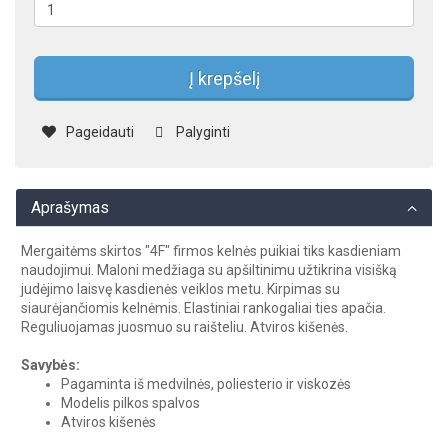
Į krepšelį
Pageidauti
Palyginti
Aprašymas
Mergaitėms skirtos "4F" firmos kelnės puikiai tiks kasdieniam
naudojimui. Maloni medžiaga su apšiltinimu užtikrina visišką
judėjimo laisvę kasdienės veiklos metu. Kirpimas su
siaurėjančiomis kelnėmis. Elastiniai rankogaliai ties apačia.
Reguliuojamas juosmuo su raišteliu. Atviros kišenės.
Savybės:
Pagaminta iš medvilnės, poliesterio ir viskozės
Modelis pilkos spalvos
Atviros kišenės