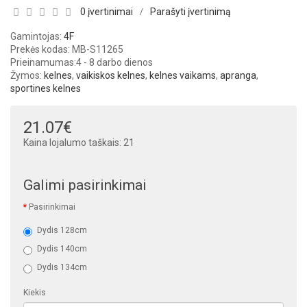
0 įvertinimai
Parašyti įvertinimą
/
Gamintojas:
4F
Prekės kodas: MB-S11265
Prieinamumas:
4 - 8 darbo dienos
Žymos:
kelnes
,
vaikiskos kelnes
,
kelnes vaikams
,
apranga
,
sportines kelnes
21.07€
Kaina lojalumo taškais: 21
Galimi pasirinkimai
Pasirinkimai
Dydis 128cm
Dydis 140cm
Dydis 134cm
Kiekis