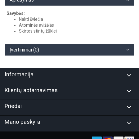
Savybės:
Nakti šviečia
Atominės avižėlės
Skirtos stintų žūklei
Įvertinimai (0)
Informacija
Klientų aptarnavimas
Priedai
Mano paskyra