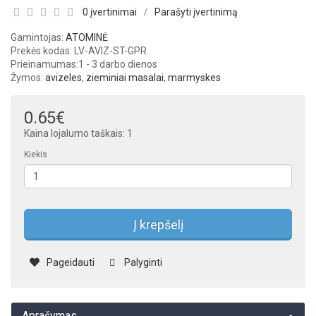
0 įvertinimai
Parašyti įvertinimą
/
Gamintojas:
ATOMINĖ
Prekės kodas: LV-AVIZ-ST-GPR
Prieinamumas:
1 - 3 darbo dienos
Žymos:
avizeles
,
zieminiai masalai
,
marmyskes
0.65€
Kaina lojalumo taškais: 1
Kiekis
Į krepšelį
Pageidauti
Palyginti
Aprašymas