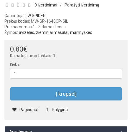
0 įvertinimai
Parašyti įvertinimą
/
Gamintojas:
W SPIDER
Prekės kodas: MW-SP-1640CP-SIL
Prieinamumas:
1 - 3 darbo dienos
Žymos:
avizeles
,
zieminiai masalai
,
marmyskes
0.80€
Kaina lojalumo taškais: 1
Kiekis
Į krepšelį
Pageidauti
Palyginti
Aprašymas