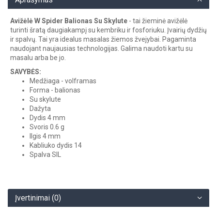
Avižėlė W Spider Balionas Su Skylute
- tai žieminė avižėlė
turinti šratą daugiakampį su kembriku ir fosforiuku. Įvairių dydžių
ir spalvų. Tai yra idealus masalas žiemos žvejybai. Pagaminta
naudojant naujausias technologijas. Galima naudoti kartu su
masalu arba be jo.
SAVYBĖS:
Medžiaga - volframas
Forma - balionas
Su skylute
Dažyta
Dydis 4 mm
Svoris 0.6 g
Ilgis 4 mm
Kabliuko dydis 14
Spalva SIL
Įvertinimai (0)