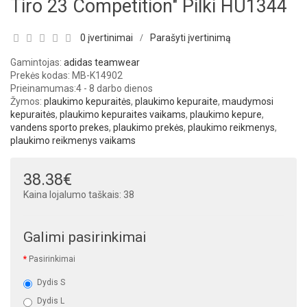
Tiro 23 Competition" Pilki HU1344
0 įvertinimai
Parašyti įvertinimą
/
Gamintojas:
adidas teamwear
Prekės kodas: MB-K14902
Prieinamumas:
4 - 8 darbo dienos
Žymos:
plaukimo kepuraitės
,
plaukimo kepuraite
,
maudymosi
kepuraitės
,
plaukimo kepuraites vaikams
,
plaukimo kepure
,
vandens sporto prekes
,
plaukimo prekės
,
plaukimo reikmenys
,
plaukimo reikmenys vaikams
38.38€
Kaina lojalumo taškais: 38
Galimi pasirinkimai
Pasirinkimai
Dydis S
Dydis L