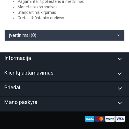
Pagaminta iš poliesterio ir medvilnės
Modelis pilkos spalvos
Standartinis kirpimas
Gretai džiūstantis audinys
Įvertinimai (0)
Informacija
Klientų aptarnavimas
Priedai
Mano paskyra