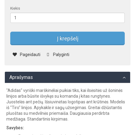
Kiekis
Į krepšelį
Pageidauti
Palyginti
Aprašymas
"Adidas" vyriški marškinėliai puikiai tiks, kai ilsėsitės už šoninės
linijos arba būsite išvykęs su komanda į kitas rungtynes.
Juostelės ant pečių. Išsiuvinėtas logotipas ant krūtinės. Modelis
iš "Tiro" linijos. Apykaklė ir sagų užsegimas. Greitai džiūstantis
pluoštas su medvilnės priemaiša. Daugiausia perdirbta
medžiaga. Standartinis kirpimas.
Savybės: