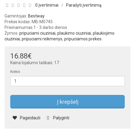
0 įvertinimai
Parašyti įvertinimą
/
Gamintojas:
Bestway
Prekės kodas: MB-M0745
Prieinamumas:
1 - 3 darbo dienos
Žymos:
pripuciami ciuziniai
,
plaukimo ciuziniai
,
plaukiojimo
ciuziniai
,
pripuciami reikmenys
,
pripuciamos prekes
16.88€
Kaina lojalumo taškais: 17
Kiekis
Į krepšelį
Pageidauti
Palyginti