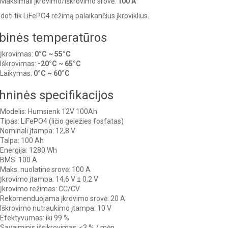
Maksimali įkrovimo/iškrovimo srovė:
100 A
doti tik LiFePO4 režimą palaikančius įkroviklius.
binės temperatūros
Įkrovimas:
0°C ~ 55°C
Iškrovimas:
-20°C ~ 65°C
Laikymas:
0°C ~ 60°C
hninės specifikacijos
Modelis: Humsienk 12V 100Ah
Tipas: LiFePO4 (ličio geležies fosfatas)
Nominali įtampa: 12,8 V
Talpa: 100 Ah
Energija: 1280 Wh
BMS: 100 A
Maks. nuolatinė srovė: 100 A
Įkrovimo įtampa: 14,6 V ± 0,2 V
Įkrovimo režimas: CC/CV
Rekomenduojama įkrovimo srovė: 20 A
Iškrovimo nutraukimo įtampa: 10 V
Efektyvumas: iki 99 %
Savaiminis išsikrovimas: ≤3 % / mėn.