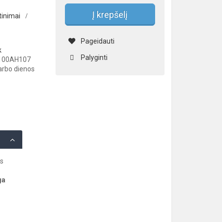
Į krepšelį
tinimai
/
Pageidauti
k
Palyginti
V100AH107
darbo dienos
as
ga