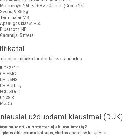
Matmenys: 260 × 168 × 209 mm (Group 24)
Svoris: 9,85 kg
Terminalai: M8
Apsaugos klasė: IP65
Bluetooth: NE
Garantija: 5 metai
ifikatai
iatorius atitinka tarptautinius standartus:
IEC62619
CE-EMC
CE-RoHS
CE-Battery
FCC-SDoC
UN38.3
MSDS
niausiai užduodami klausimai (DUK)
ima naudoti kaip starterinį akumuliatorių?
i gilaus ciklo akumuliatorius, skirtas energijos kaupimui.