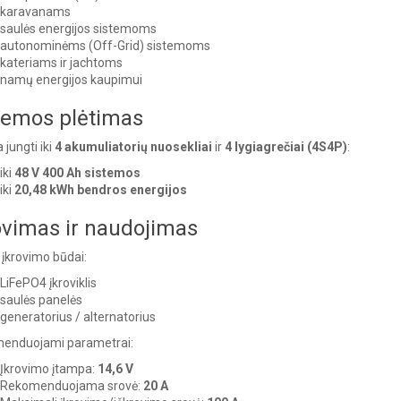
karavanams
saulės energijos sistemoms
autonominėms (Off-Grid) sistemoms
kateriams ir jachtoms
namų energijos kaupimui
temos plėtimas
 jungti iki
4 akumuliatorių nuosekliai
ir
4 lygiagrečiai (4S4P)
:
iki
48 V 400 Ah sistemos
iki
20,48 kWh bendros energijos
ovimas ir naudojimas
 įkrovimo būdai:
LiFePO4 įkroviklis
saulės panelės
generatorius / alternatorius
enduojami parametrai:
Įkrovimo įtampa:
14,6 V
Rekomenduojama srovė:
20 A