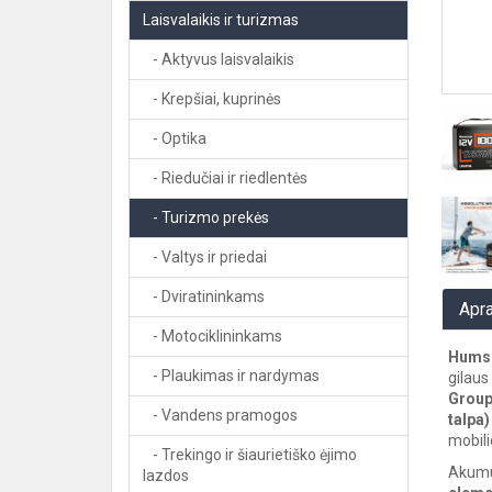
Laisvalaikis ir turizmas
- Aktyvus laisvalaikis
- Krepšiai, kuprinės
- Optika
- Riedučiai ir riedlentės
- Turizmo prekės
- Valtys ir priedai
- Dviratininkams
Apr
- Motociklininkams
Humsi
- Plaukimas ir nardymas
gilaus
Group
- Vandens pramogos
talpa)
mobili
- Trekingo ir šiaurietiško ėjimo
Akumu
lazdos