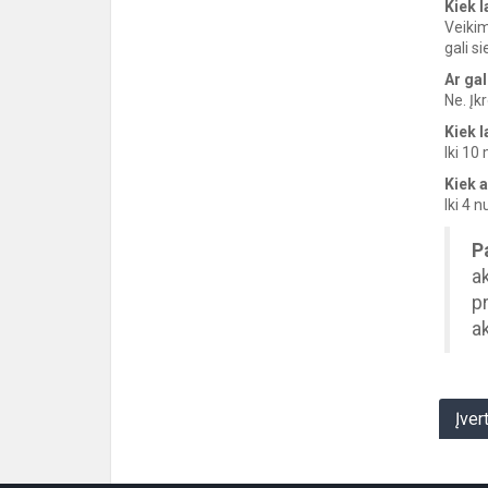
Kiek 
Veikim
gali s
Ar ga
Ne. Įk
Kiek 
Iki 10
Kiek 
Iki 4 n
P
a
pr
a
Įver