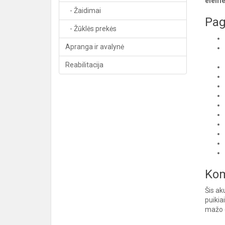
eleme
- Žaidimai
Pag
- Žūklės prekės
Apranga ir avalynė
Reabilitacija
Kom
Šis ak
puikia
mažo d