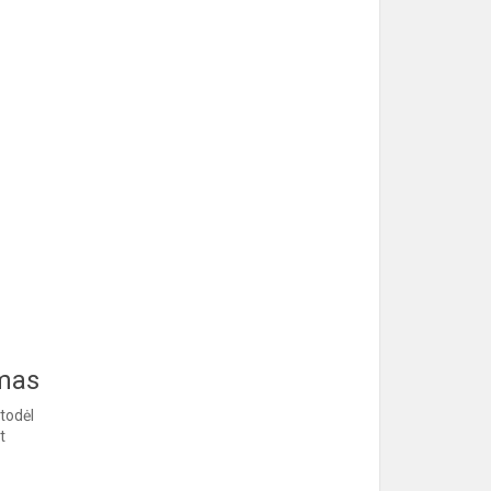
mas
 todėl
t