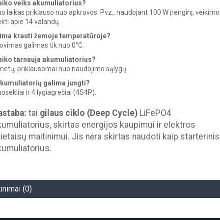
laiko veiks akumuliatorius?
o laikas priklauso nuo apkrovos. Pvz., naudojant 100 W įrenginį, veikimo
iekti apie 14 valandų.
lima krauti žemoje temperatūroje?
rovimas galimas tik nuo 0°C.
laiko tarnauja akumuliatorius?
 metų, priklausomai nuo naudojimo sąlygų.
akumuliatorių galima jungti?
uosekliai ir 4 lygiagrečiai (4S4P).
astaba:
tai
gilaus ciklo (Deep Cycle)
LiFePO4
kumuliatorius, skirtas energijos kaupimui ir elektros
ietaisų maitinimui. Jis nėra skirtas naudoti kaip starterinis
kumuliatorius.
tinimai (0)