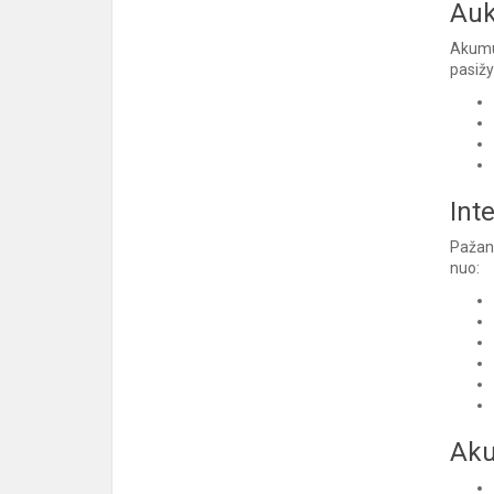
Auk
Akumu
pasižy
Int
Pažan
nuo:
Aku