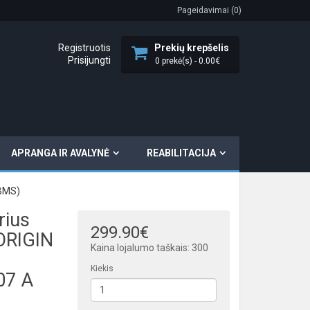
Pageidavimai (0)
Registruotis
Prekių krepšelis
Prisijungti
0 prekė(s) - 0.00€
APRANGA IR AVALYNĖ
REABILITACIJA
 BMS)
rius
299.90€
ORIGIN
Kaina lojalumo taškais: 300
h
Kiekis
07 A