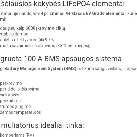
ščiausios kokybės LiFePO4 elementai
liatoriuje naudojami
4 prizminiai A+ klasės EV Grade elementai
, kurie
mi:
daugiau kaip
6000 įkrovimo ciklų
stabilia įtampa
aukštu efektyvumu (iki 99 %)
mažu savaiminiu išsikrovimu (≤3 % per mėnesį)
egruota 100 A BMS apsaugos sistema
gi
Battery Management System (BMS)
užtikrina saugų veikimą ir aps
perkrovimo
per didelio iškrovimo
viršsrovės
perkaitimo
trumpo jungimo
žemos temperatūros
muliatorius idealiai tinka:
kemperiams (RV)