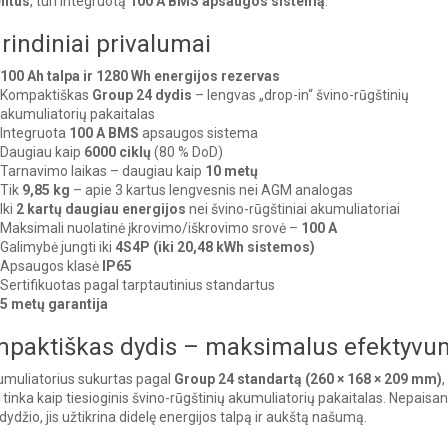
ntus
, turi integruotą
100 A BMS apsaugos sistemą
.
rindiniai privalumai
100 Ah talpa ir 1280 Wh energijos rezervas
Kompaktiškas
Group 24 dydis
– lengvas „drop-in“ švino-rūgštinių
akumuliatorių pakaitalas
Integruota
100 A BMS
apsaugos sistema
Daugiau kaip
6000 ciklų
(80 % DoD)
Tarnavimo laikas – daugiau kaip
10 metų
Tik
9,85 kg
– apie 3 kartus lengvesnis nei AGM analogas
Iki
2 kartų daugiau energijos
nei švino-rūgštiniai akumuliatoriai
Maksimali nuolatinė įkrovimo/iškrovimo srovė –
100 A
Galimybė jungti iki
4S4P (iki 20,48 kWh sistemos)
Apsaugos klasė
IP65
Sertifikuotas pagal tarptautinius standartus
5 metų garantija
paktiškas dydis – maksimalus efektyvu
umuliatorius sukurtas pagal
Group 24 standartą (260 × 168 × 209 mm)
,
i tinka kaip tiesioginis švino-rūgštinių akumuliatorių pakaitalas. Nepaisan
ydžio, jis užtikrina didelę energijos talpą ir aukštą našumą.