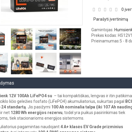
0 įver
Parašyti įvertinimą
Gamintojas:
Humsien
Prekės kodas: HS12
Prieinamumas:
5 - 8 
ašymas
enk 12V 100Ah LiFePO4 su
– tai kompaktiškas, lengvas ir itin patikim
 ciklo ličio geležies fosfato (LiFePO4) akumuliatorius, sukurtas pagal
BCI
 24 standartą
. Jis pasižymi
100 Ah nominalia talpa (iki 107 Ah naudin
ir net
1280 Wh energijos rezervu
, todėl yra puikus pasirinkimas tiek
oms, tiek stacionarioms energijos sistemoms.
liatorius pagamintas naudojant
4 A+ klasės EV Grade prizminius