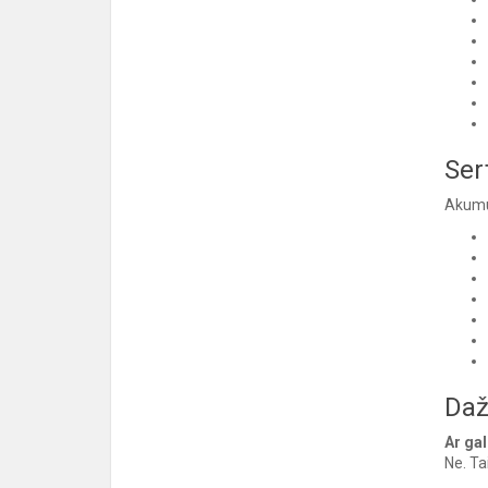
Sert
Akumul
Daž
Ar gal
Ne. Ta