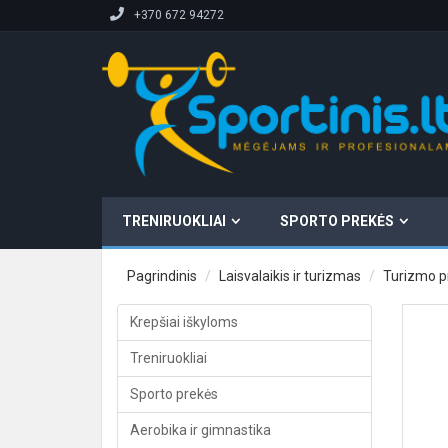
+370 672 94272
TRENIRUOKLIAI
SPORTO PREKĖS
Pagrindinis
Laisvalaikis ir turizmas
Turizmo p
Krepšiai iškyloms
Treniruokliai
Sporto prekės
Aerobika ir gimnastika