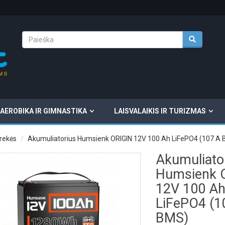
AEROBIKA IR GIMNASTIKA
LAISVALAIKIS IR TURIZMAS
rekės
Akumuliatorius Humsienk ORIGIN 12V 100 Ah LiFePO4 (107 A
Akumuliato
Humsienk 
12V 100 A
LiFePO4 (1
BMS)