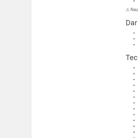
⚠️ Nau
Dar
Tec