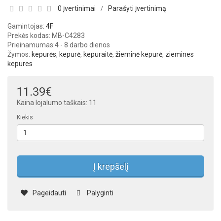
0 įvertinimai
Parašyti įvertinimą
/
Gamintojas:
4F
Prekės kodas: MB-C4283
Prieinamumas:
4 - 8 darbo dienos
Žymos:
kepurės
,
kepurė
,
kepuraitė
,
žieminė kepurė
,
ziemines
kepures
11.39€
Kaina lojalumo taškais: 11
Kiekis
Į krepšelį
Pageidauti
Palyginti