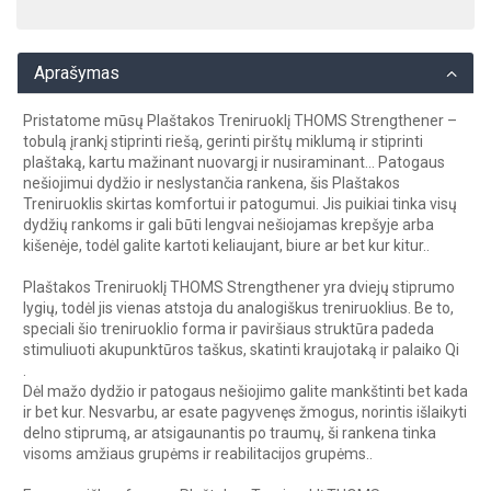
Aprašymas
Pristatome mūsų Plaštakos Treniruoklį THOMS Strengthener –
tobulą įrankį stiprinti riešą, gerinti pirštų miklumą ir stiprinti
plaštaką, kartu mažinant nuovargį ir nusiraminant... Patogaus
nešiojimui dydžio ir neslystančia rankena, šis Plaštakos
Treniruoklis skirtas komfortui ir patogumui. Jis puikiai tinka visų
dydžių rankoms ir gali būti lengvai nešiojamas krepšyje arba
kišenėje, todėl galite kartoti keliaujant, biure ar bet kur kitur..
Plaštakos Treniruoklį THOMS Strengthener yra dviejų stiprumo
lygių, todėl jis vienas atstoja du analogiškus treniruoklius. Be to,
speciali šio treniruoklio forma ir paviršiaus struktūra padeda
stimuliuoti akupunktūros taškus, skatinti kraujotaką ir palaiko Qi
.
Dėl mažo dydžio ir patogaus nešiojimo galite mankštinti bet kada
ir bet kur. Nesvarbu, ar esate pagyvenęs žmogus, norintis išlaikyti
delno stiprumą, ar atsigaunantis po traumų, ši rankena tinka
visoms amžiaus grupėms ir reabilitacijos grupėms..