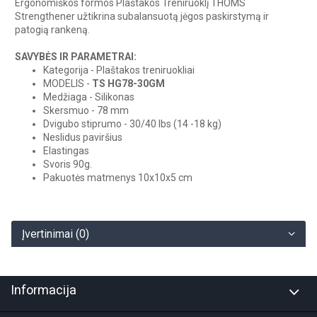
Ergonomiškos formos Plaštakos Treniruoklį THOMS
Strengthener užtikrina subalansuotą jėgos paskirstymą ir
patogią rankeną.
SAVYBĖS IR PARAMETRAI:
Kategorija - Plaštakos treniruokliai
MODELIS -
TS HG78-30GM
Medžiaga - Silikonas
Skersmuo - 78 mm
Dvigubo stiprumo - 30/40 lbs (14 -18 kg)
Neslidus paviršius
Elastingas
Svoris 90g.
Pakuotės matmenys 10x10x5 cm
Įvertinimai (0)
Informacija