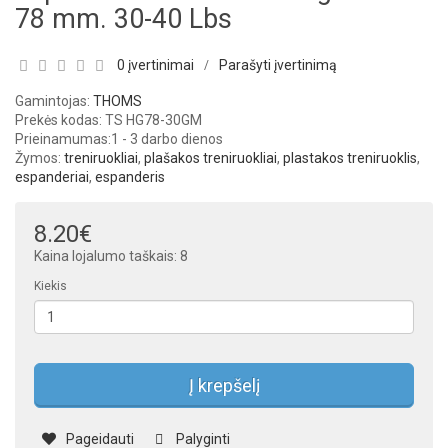
78 mm. 30-40 Lbs
0 įvertinimai
Parašyti įvertinimą
/
Gamintojas:
THOMS
Prekės kodas: TS HG78-30GM
Prieinamumas:
1 - 3 darbo dienos
Žymos:
treniruokliai
,
plašakos treniruokliai
,
plastakos treniruoklis
,
espanderiai
,
espanderis
8.20€
Kaina lojalumo taškais: 8
Kiekis
Į krepšelį
Pageidauti
Palyginti