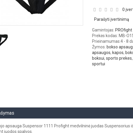
0 įver
Parašyti įvertinimą
Gamintojas:
PROfight
Prekės kodas: MB-O1
Prieinamumas:
4 - 8 
Žymos:
bokso apsaug
apsaugos
,
kapos
,
bok
boksui
,
sporto prekes
sportui
ašymas
jo apsauga Suspensor 1111 Profight medvilninė juodas Suspensorius i
ht juodos spalvos.