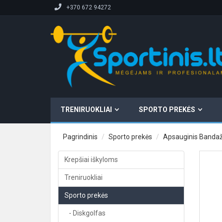
+370 672 94272
TRENIRUOKLIAI
SPORTO PREKĖS
Pagrindinis
Sporto prekės
Apsauginis Bandaž
Krepšiai iškyloms
Treniruokliai
Sporto prekės
- Diskgolfas