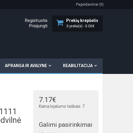
Pageidavimai (0)
Registruotis
Prekių krepšelis
Prisijungti
0 prekė(s) - 0.00€
APRANGA IR AVALYNĖ
REABILITACIJA
7.17€
Kaina lojalumo taškais: 7
 1111
dvilnė
Galimi pasirinkimai