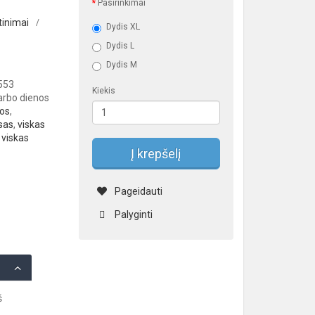
Pasirinkimai
tinimai
/
Dydis XL
Dydis L
Dydis M
553
Kiekis
darbo dienos
os
,
sas
,
viskas
,
viskas
Į krepšelį
Pageidauti
Palyginti
š