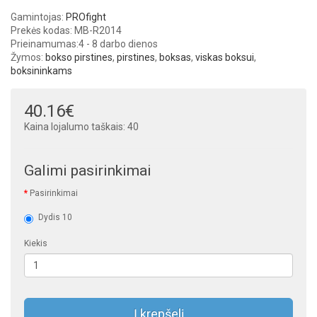
Gamintojas:
PROfight
Prekės kodas: MB-R2014
Prieinamumas:
4 - 8 darbo dienos
Žymos:
bokso pirstines
,
pirstines
,
boksas
,
viskas boksui
,
boksininkams
40.16€
Kaina lojalumo taškais: 40
Galimi pasirinkimai
Pasirinkimai
Dydis 10
Kiekis
Į krepšelį