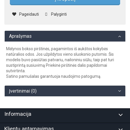
Pageidauti
Palyginti
Aprašymas
Mėlynos bokso pirštinės, pagamintos iš aukštos kokybės
natūralios odos. Jos užpildytos vieno sluoksnio putomis. Šis
modelis buvo pasiūtas patvariu, nailoniniu siūlu, taip pat turi
sustiprintą susiuvimą Priekinė pirštinės dalis papildomai
sutvirtinta.
Satino pamušalas garantuoja naudojimo patogumą.
Įvertinimai (0)
Informacija
Klientų aptarnavimas