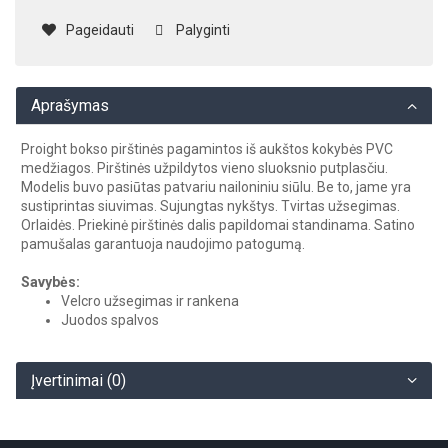
Pageidauti
Palyginti
Aprašymas
Proight bokso pirštinės pagamintos iš aukštos kokybės PVC
medžiagos. Pirštinės užpildytos vieno sluoksnio putplasčiu.
Modelis buvo pasiūtas patvariu nailoniniu siūlu. Be to, jame yra
sustiprintas siuvimas. Sujungtas nykštys. Tvirtas užsegimas.
Orlaidės. Priekinė pirštinės dalis papildomai standinama. Satino
pamušalas garantuoja naudojimo patogumą.
Savybės:
Velcro užsegimas ir rankena
Juodos spalvos
Įvertinimai (0)