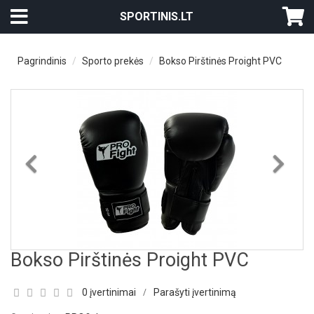
SPORTINIS.LT
Pagrindinis
Sporto prekės
Bokso Pirštinės Proight PVC
Previous
Nex
Bokso Pirštinės Proight PVC
0 įvertinimai
Parašyti įvertinimą
/