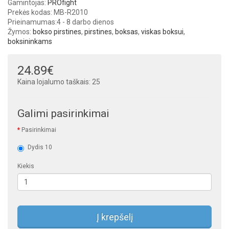
Gamintojas:
PROfight
Prekės kodas: MB-R2010
Prieinamumas:
4 - 8 darbo dienos
Žymos:
bokso pirstines
,
pirstines
,
boksas
,
viskas boksui
,
boksininkams
24.89€
Kaina lojalumo taškais: 25
Galimi pasirinkimai
Pasirinkimai
Dydis 10
Kiekis
Į krepšelį