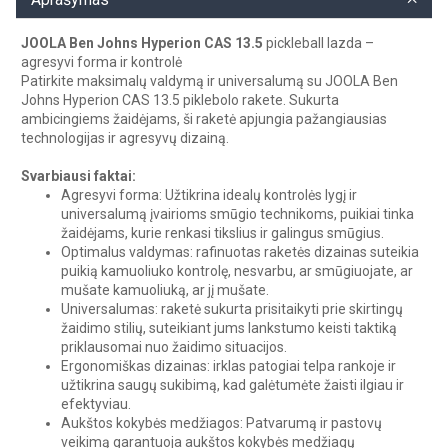
JOOLA Ben Johns Hyperion CAS 13.5
pickleball lazda –
agresyvi forma ir kontrolė
Patirkite maksimalų valdymą ir universalumą su JOOLA Ben
Johns Hyperion CAS 13.5 piklebolo rakete. Sukurta
ambicingiems žaidėjams, ši raketė apjungia pažangiausias
technologijas ir agresyvų dizainą.
Svarbiausi faktai:
Agresyvi forma: Užtikrina idealų kontrolės lygį ir
universalumą įvairioms smūgio technikoms, puikiai tinka
žaidėjams, kurie renkasi tikslius ir galingus smūgius.
Optimalus valdymas: rafinuotas raketės dizainas suteikia
puikią kamuoliuko kontrolę, nesvarbu, ar smūgiuojate, ar
mušate kamuoliuką, ar jį mušate.
Universalumas: raketė sukurta prisitaikyti prie skirtingų
žaidimo stilių, suteikiant jums lankstumo keisti taktiką
priklausomai nuo žaidimo situacijos.
Ergonomiškas dizainas: irklas patogiai telpa rankoje ir
užtikrina saugų sukibimą, kad galėtumėte žaisti ilgiau ir
efektyviau.
Aukštos kokybės medžiagos: Patvarumą ir pastovų
veikimą garantuoja aukštos kokybės medžiagų