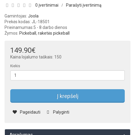
0 įvertinimai
Parašyti įvertinimą
/
Gamintojas:
Joola
Prekės kodas: JL-18501
Prieinamumas:
5 - 8 darbo dienos
Žymos:
Pickeball
,
raketės pickeball
149.90€
Kaina lojalumo taškais: 150
Kiekis
Į krepšelį
Pageidauti
Palyginti
Aprašymas