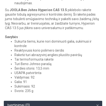
naudojimas.
Su
JOOLA Ben Johns Hyperion CAS 13.5
piklebolo rakete
gausite tobulą agresyvumo ir kontrolės derinį. Ši raketė padės
jums tobulinti smūgiavimo techniką ir pakelti savo žaidimą į kitą
lygį. Nesvarbu, ar treniruojatės, ar žaidžiate turnyre, Hyperion
CAS 13.5 jus įtikins savo universalumu ir patikimumu.
Savybės
:
Sukurta tiems, kurie nori dominuoti galia, sukimusi ir
kontrole
Reaktyvusis korio polimero šerdis
Raketė turi abrazyvinį anglies pluošto paviršių
Tai termoformuota raketė
Turi Beno Johnso parašą
Šerdies storis: 13,5 mm
USAPA patvirtinta
Valdymas: 92
Galia: 91
Sukimasis: 92
Svoris: 235 g
Įvertinimai (0)