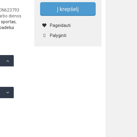
Į krepšelį
3DN623793
darbo dienos
,
sportas
,
Pageidauti
padeliui
Palyginti