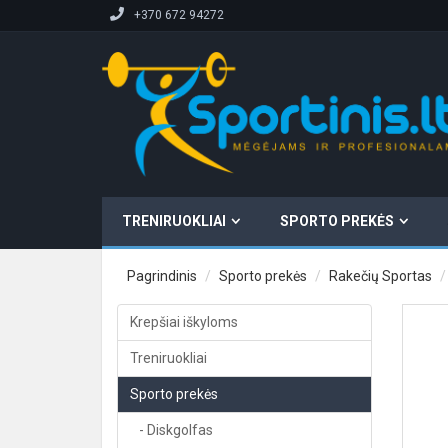
+370 672 94272
TRENIRUOKLIAI
SPORTO PREKĖS
Pagrindinis
Sporto prekės
Rakečių Sportas
Krepšiai iškyloms
Treniruokliai
Sporto prekės
- Diskgolfas