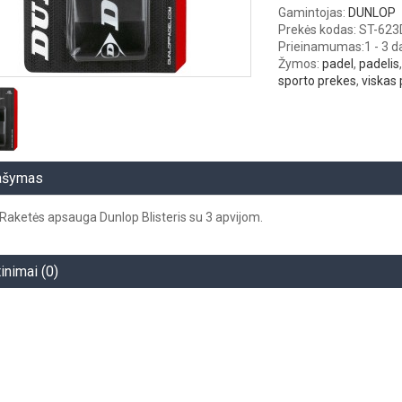
Gamintojas:
DUNLOP
Prekės kodas: ST-62
Prieinamumas:
1 - 3 
Žymos:
padel
,
padelis
sporto prekes
,
viskas 
ašymas
Raketės apsauga Dunlop Blisteris su 3 apvijom.
tinimai (0)