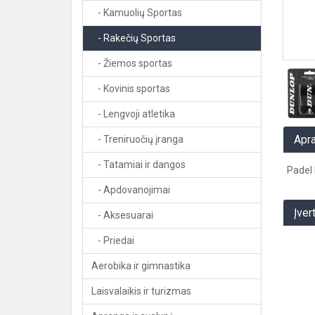
- Kamuolių Sportas
- Rakečių Sportas
- Žiemos sportas
- Kovinis sportas
- Lengvoji atletika
Apr
- Treniruočių įranga
- Tatamiai ir dangos
Padel 
- Apdovanojimai
Įver
- Aksesuarai
- Priedai
Aerobika ir gimnastika
Laisvalaikis ir turizmas