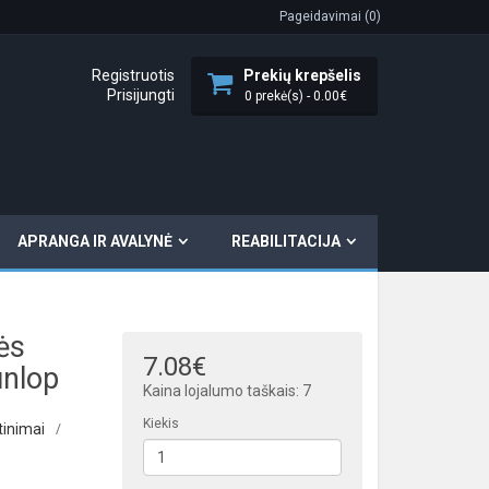
Pageidavimai (0)
Registruotis
Prekių krepšelis
Prisijungti
0 prekė(s) - 0.00€
APRANGA IR AVALYNĖ
REABILITACIJA
ės
7.08€
nlop
Kaina lojalumo taškais: 7
Kiekis
tinimai
/