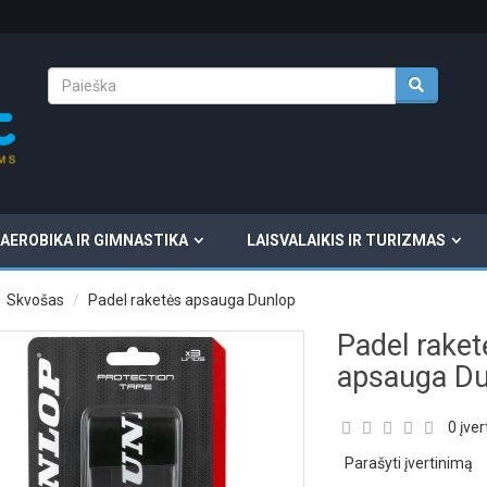
AEROBIKA IR GIMNASTIKA
LAISVALAIKIS IR TURIZMAS
Skvošas
Padel raketės apsauga Dunlop
Padel raket
apsauga Du
0 įver
Parašyti įvertinimą