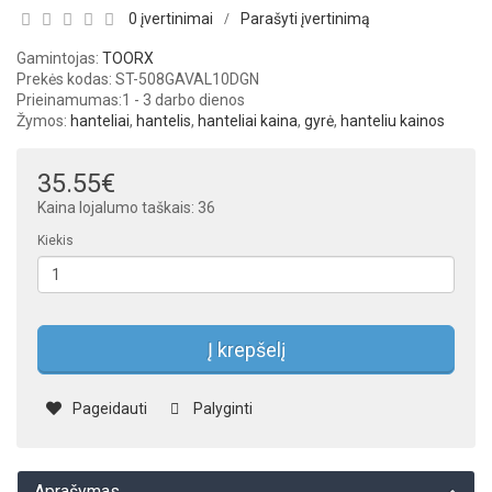
0 įvertinimai
Parašyti įvertinimą
/
Gamintojas:
TOORX
Prekės kodas: ST-508GAVAL10DGN
Prieinamumas:
1 - 3 darbo dienos
Žymos:
hanteliai
,
hantelis
,
hanteliai kaina
,
gyrė
,
hanteliu kainos
35.55€
Kaina lojalumo taškais: 36
Kiekis
Į krepšelį
Pageidauti
Palyginti
Aprašymas